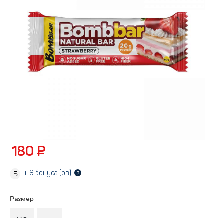
180 ₽
+
9
бонуса (ов)
?
Размер