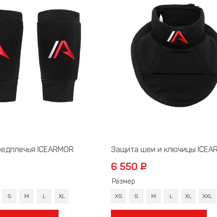
редплечья ICEARMOR
Защита шеи и ключицы ICEA
6 550 ₽
Размер
S
M
L
XL
XS
S
M
L
XL
XXL