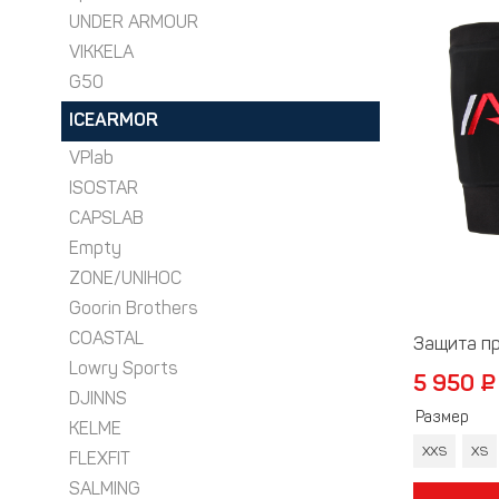
Термобелье
UNDER ARMOUR
Футболки и поло
VIKKELA
Шапки
G50
Шарфы
ICEARMOR
Шорты
VPlab
ISOSTAR
CAPSLAB
Empty
ZONE/UNIHOC
Goorin Brothers
COASTAL
Защита п
Lowry Sports
5 950 ₽
DJINNS
Размер
KELME
XXS
XS
FLEXFIT
SALMING