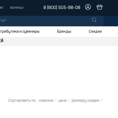
8 (800) 505-98-08
АТ
БОНУСЫ
трибутика и сувениры
Бренды
Скидки
ЕЙ
Шнурки
лы
заки
доски
и
Сортировать по:
новизне
цена
размеру скидки