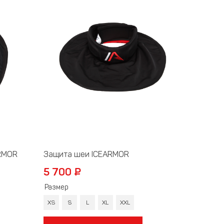
RMOR
Защита шеи ICEARMOR
5 700 ₽
Размер
XS
S
L
XL
XXL