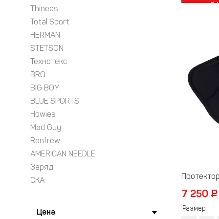
В
Thinees
Total Sport
HERMAN
STETSON
Технотекс
BRO
BIG BOY
BLUE SPORTS
Howies
Mad Guy
Renfrew
AMERICAN NEEDLE
Заряд
Протекто
СКА
7 250 ₽
Размер
Цена