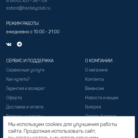
8 (800) 505 - 98 - 08
estore@hockeyclub.ru
РЕЖИМ РАБОТЫ
ежедневно с 10:00 - 21:00
СЕРВИС И ПОДДЕРЖКА
О КОМПАНИИ
Сервисные услуги
О магазине
Как купить?
Контакты
Гарантия и возврат
Вакансии
Оферта
Новости и акции
Доставка и оплата
Галерея
Вопросы и ответы
Оптовый отдел
Мы используем cookies для улучшения работы
Подарочный сертификат
сайта. Продолжая использовать сайт,