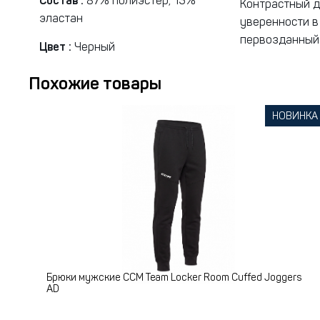
Состав :
87% полиэстер, 13%
Контрастный д
эластан
уверенности в
первозданный 
Цвет :
Черный
Похожие товары
НОВИНКА
Брюки мужские CCM Team Locker Room Cuffed Joggers
AD