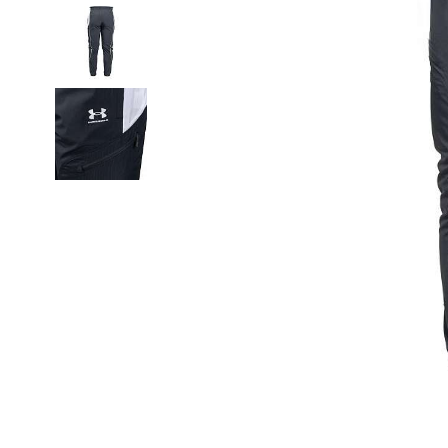
Термобелье
Футболки и поло
Шапки
Шарфы
Шорты