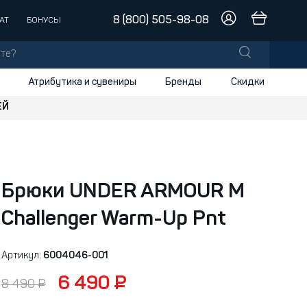
8 (800) 505-98-08
АТ
БОНУСЫ
Атрибутика и сувениры
Бренды
Скидки
ЕЙ
лы
заки
доски
Брюки UNDER ARMOUR M
и
Challenger Warm-Up Pnt
Артикул:
6004046-001
6 490 ₽
8 490 ₽