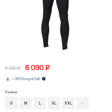
6 090 ₽
6 390 ₽
+
305
бонуса (ов)
?
Размер
S
M
L
XL
XXL
-