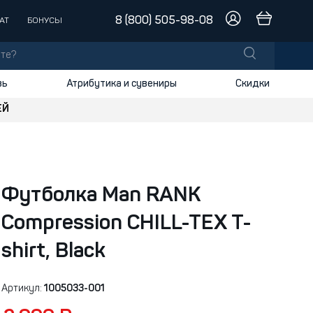
8 (800) 505-98-08
АТ
БОНУСЫ
вь
Атрибутика и сувениры
Скидки
ЕЙ
Шнурки
WARRIOR
лы
заки
доски
Футболка Man RANK
и
G50
Compression CHILL-TEX T-
Empty
shirt, Black
ts
DJINNS
Total Sport
Артикул:
1005033-001
BIG BOY