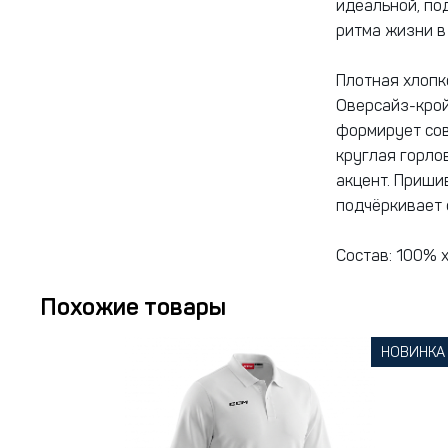
идеальной, по
ритма жизни в
Плотная хлопк
Оверсайз-крой
формирует сов
круглая горло
акцент. Приши
подчёркивает 
Состав: 100% 
Похожие товары
НОВИНКА