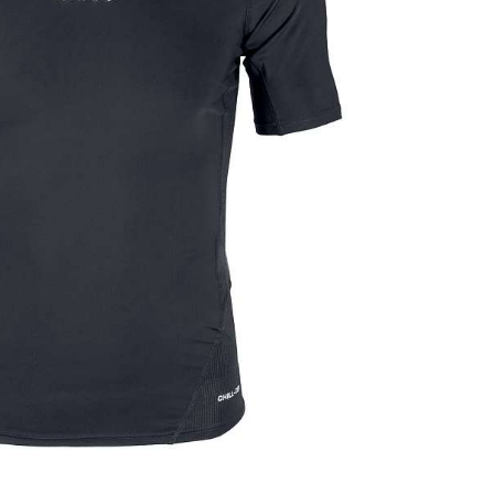
Mad Guy
Renfrew