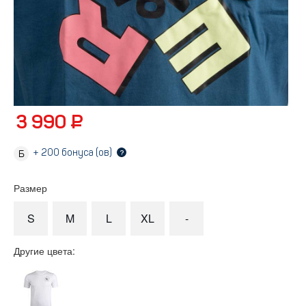
3 990 ₽
+
200
бонуса (ов)
?
Размер
S
M
L
XL
-
Другие цвета: