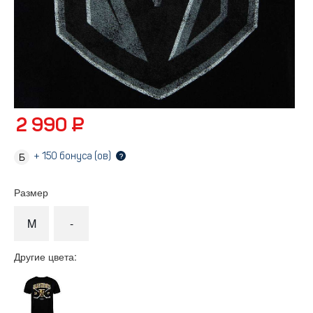
2 990 ₽
+
150
бонуса (ов)
?
Размер
M
-
Другие цвета: