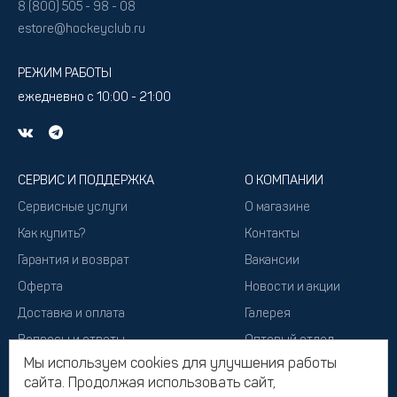
8 (800) 505 - 98 - 08
estore@hockeyclub.ru
РЕЖИМ РАБОТЫ
ежедневно с 10:00 - 21:00
СЕРВИС И ПОДДЕРЖКА
О КОМПАНИИ
Сервисные услуги
О магазине
Как купить?
Контакты
Гарантия и возврат
Вакансии
Оферта
Новости и акции
Доставка и оплата
Галерея
Вопросы и ответы
Оптовый отдел
Мы используем cookies для улучшения работы
Подарочный сертификат
сайта. Продолжая использовать сайт,