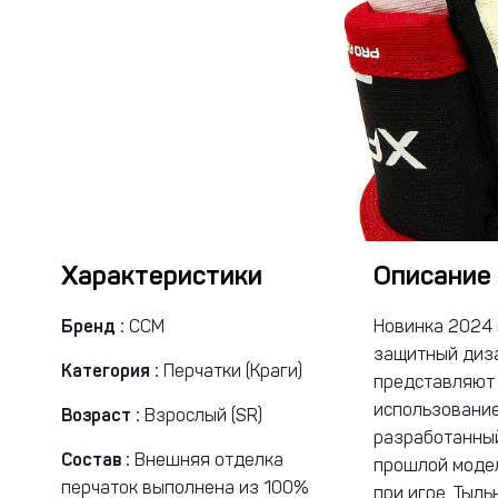
Характеристики
Описание
Бренд :
CCM
Новинка 2024 
защитный диза
Категория :
Перчатки (Краги)
представляют 
использование
Возраст :
Взрослый (SR)
разработанный
Состав :
Внешняя отделка
прошлой модел
перчаток выполнена из 100%
при игре. Тыл