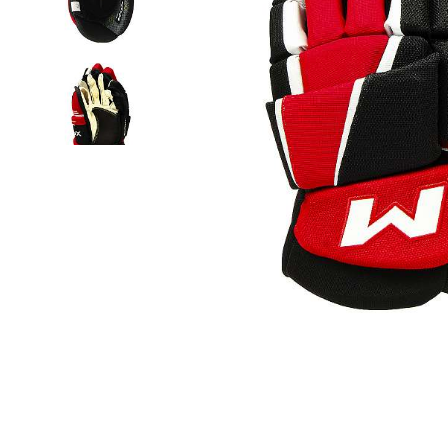
Термобелье
Футболки и поло
Шапки
Шарфы
Шорты