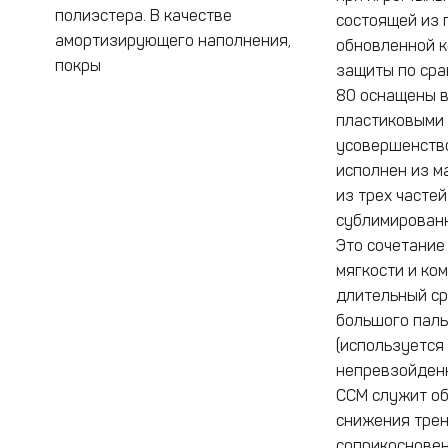
полиэстера. В качестве
состоящей из 
амортизирующего наполнения,
обновленной к
покры
защиты по сра
80 оснащены в
пластиковыми 
усовершенство
исполнен из м
из трех часте
сублимированн
Это сочетание
мягкости и ко
длительный ср
большого паль
(используется
непревзойденн
CCM служит об
снижения трен
соприкосновен