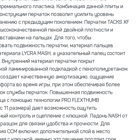
премиального пластика. Комбинация данной плиты и
онструкции перчаток позволит усилить уровень
внению с предыдущим поколением. Перчатки TACKS XF
ысококачественной пеной двойной плотности и
вставками на пальцах. Для того, чтобы
вать подвижность перчатки, материал пальцев
атериала LYCRA MASH, а указательный палец состоит
й. Внутренний материал перчатки покрыт
ой ламинированной подкладкой с пенополиуретаном.
 создает качественную амортизацию, ощущение
мфорта во время игры, при этом обеспечивая более
ок службы перчаток. Повышенная подвижность
ца с помощью технологии PRO FLEXTHUMB
 с 11 размера) дает возможность ощутить
ый контроль и сцепление с клюшкой. Ладонь NASH от
разцом для связки удобства и прочности. Для
ия CCM включил дополнительной слой в место
ия с клюшкой, именно это решение продлит срок