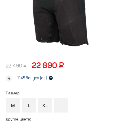
22 890 ₽
22 490 ₽
+
1145
бонуса (ов)
?
Размер
M
L
XL
-
Другие цвета: