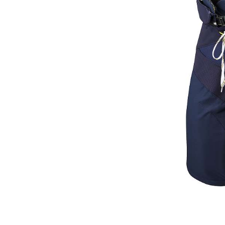
Термобелье
Футболки и поло
Шапки
Шарфы
Шорты