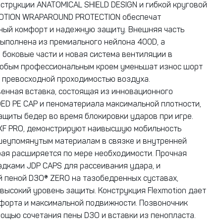
струкции ANATOMICAL SHIELD DESIGN и гибкой круговой
OTION WRAPAROUND PROTECTION обеспечат
ный комфорт и надежную защиту. Внешняя часть
ыполнена из премиального нейлона 400D, а
 боковые части и новая система вентиляции в
собым профессиональным кроем уменьшат износ шорт
х превосходной проходимостью воздуха.
енная вставка, состоящая из инновационного
ED PE CAP и пеноматериала максимальной плотности,
ащиты бедер во время блокировки ударов при игре.
XF PRO, демонстрируют наивысшую мобильность
еупомянутым материалам в связке и внутренней
рая расширяется по мере необходимости. Прочная
адками JDP CAPS для рассеивания удара, и
 пеной D3O® ZERO на тазобедренных суставах,
высокий уровень защиты. Конструкция Flexmotion дает
орта и максимальной подвижности. Позвоночник
ощью сочетания пены D3O и вставки из пенопласта.