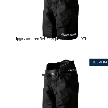
Трусы детские BAUER Supreme Fuse Pant YTH
НОВИНКА