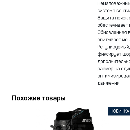
Немаловажным
система венти
Защита почек 
обеспечивает 
Обновленная 
впитывает мен
Регулируемый,
фиксирует шор
дополнительно
размер на оди
оптимизирован
движения.
Похожие товары
НОВИНКА