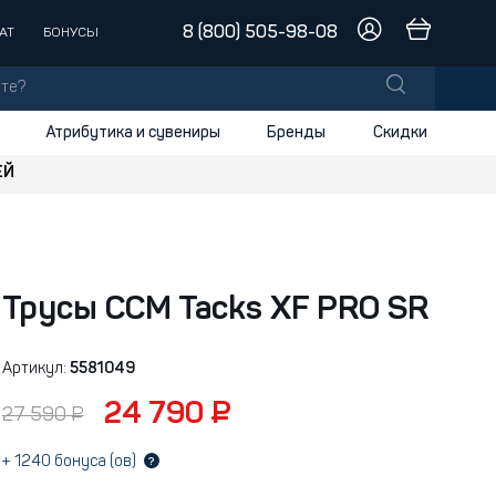
8 (800) 505-98-08
АТ
БОНУСЫ
Атрибутика и сувениры
Бренды
Скидки
ЕЙ
лы
заки
доски
Трусы CCM Tacks XF PRO SR
и
Артикул:
5581049
24 790 ₽
27 590 ₽
+
1240
бонуса (ов)
?