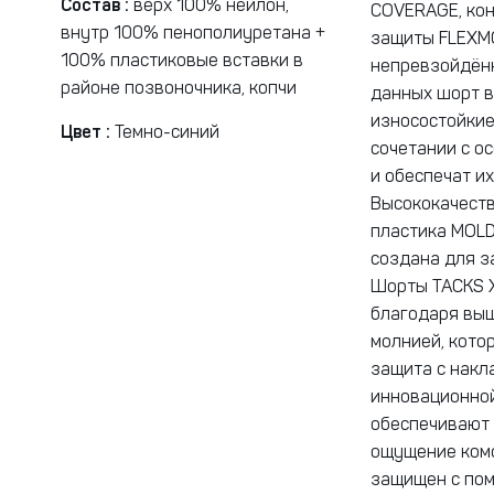
Состав :
верх 100% нейлон,
COVERAGE, кон
внутр 100% пенополиуретана +
защиты FLEXM
100% пластиковые вставки в
непревзойдён
районе позвоночника, копчи
данных шорт в
износостойкие
Цвет :
Темно-синий
сочетании с о
и обеспечат и
Высококачеств
пластика MOLD
создана для з
Шорты TACKS 
благодаря выш
молнией, кото
защита с накл
инновационной
обеспечивают 
ощущение комф
защищен с пом