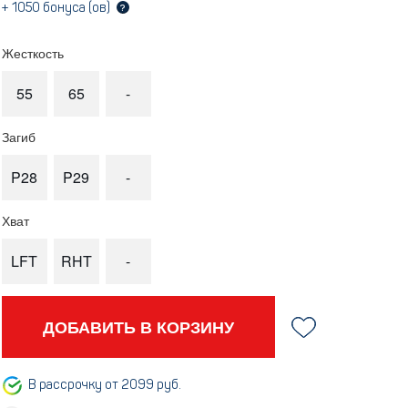
+
1050
бонуса (ов)
?
Жесткость
55
65
-
Загиб
P28
P29
-
Хват
LFT
RHT
-
ДОБАВИТЬ В КОРЗИНУ
В рассрочку от 2099 руб.