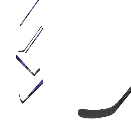
Термобелье
Футболки и поло
Шапки
Шарфы
Шорты