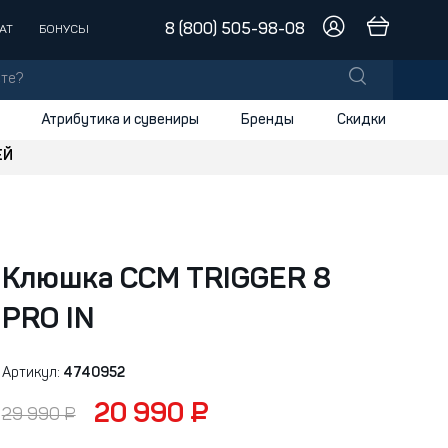
8 (800) 505-98-08
АТ
БОНУСЫ
Атрибутика и сувениры
Бренды
Скидки
ЕЙ
лы
заки
доски
Клюшка CCM TRIGGER 8
и
PRO IN
Артикул:
4740952
20 990 ₽
29 990 ₽