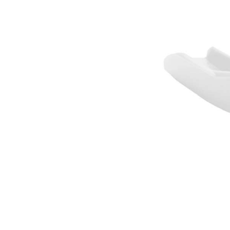
Термобелье
Футболки и поло
Шапки
Шарфы
Шорты