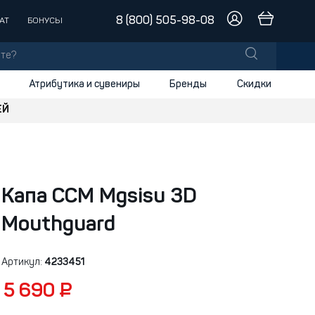
8 (800) 505-98-08
АТ
БОНУСЫ
Атрибутика и сувениры
Бренды
Скидки
ЕЙ
лы
заки
доски
Капа CCM Mgsisu 3D
и
Mouthguard
Артикул:
4233451
5 690 ₽