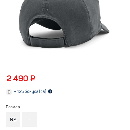
2 490 ₽
+
125
бонуса (ов)
?
Размер
NS
-