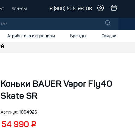
8 (800) 505-98-08
АТ
БОНУСЫ
Атрибутика и сувениры
Бренды
Скидки
ЕЙ
лы
заки
доски
Коньки BAUER Vapor Fly40
и
Skate SR
Артикул:
1064926
54 990 ₽