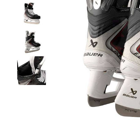
Термобелье
Футболки и поло
Шапки
Шарфы
Шорты