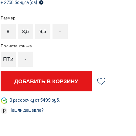
+
2750
бонуса (ов)
?
Размер
8
8,5
9,5
-
Полнота конька
FIT2
-
ДОБАВИТЬ В КОРЗИНУ
В рассрочку от 5499 руб.
Нашли дешевле?