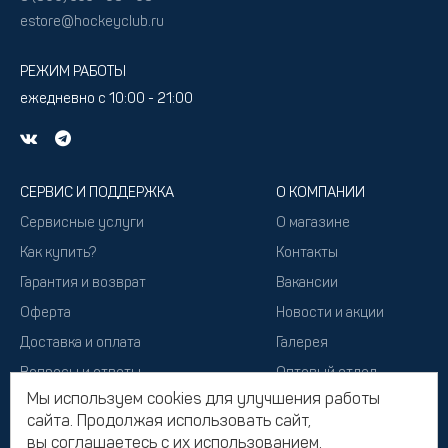
estore@hockeyclub.ru
РЕЖИМ РАБОТЫ
ежедневно с 10:00 - 21:00
СЕРВИС И ПОДДЕРЖКА
О КОМПАНИИ
Сервисные услуги
О магазине
Как купить?
Контакты
Гарантия и возврат
Вакансии
Оферта
Новости и акции
Доставка и оплата
Галерея
Вопросы и ответы
Оптовый отдел
Мы используем cookies для улучшения работы
Подарочный сертификат
сайта. Продолжая использовать сайт,
вы соглашаетесь с их использованием.