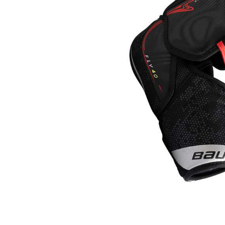
Термобелье
Футболки и поло
Шапки
Шарфы
Шорты