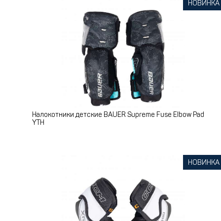
НОВИНКА
Налокотники детские BAUER Supreme Fuse Elbow Pad
YTH
НОВИНКА