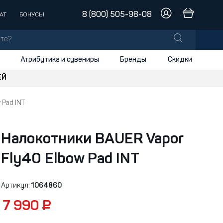
8 (800) 505-98-08
АТ
БОНУСЫ
Атрибутика и сувениры
Бренды
Скидки
ЕЙ
лы
заки
 Pad INT
доски
Налокотники BAUER Vapor
и
Fly40 Elbow Pad INT
Артикул:
1064860
7 990 ₽