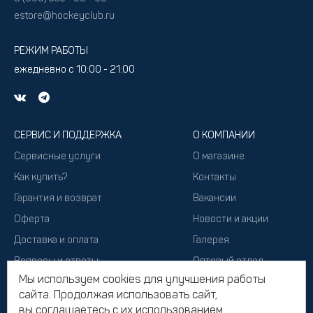
estore@hockeyclub.ru
РЕЖИМ РАБОТЫ
ежедневно с 10:00 - 21:00
СЕРВИС И ПОДДЕРЖКА
О КОМПАНИИ
Сервисные услуги
О магазине
Как купить?
Контакты
Гарантия и возврат
Вакансии
Оферта
Новости и акции
Доставка и оплата
Галерея
Вопросы и ответы
Оптовый отдел
Мы используем cookies для улучшения работы
Подарочный сертификат
сайта. Продолжая использовать сайт,
вы соглашаетесь с их использованием.