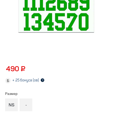
490 ₽
+
25
бонуса (ов)
?
Размер
NS
-