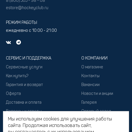
8 (800) 505 - 98 - 08
estore@hockeyclub.ru
РЕЖИМ РАБОТЫ
ежедневно с 10:00 - 21:00
СЕРВИС И ПОДДЕРЖКА
О КОМПАНИИ
Сервисные услуги
О магазине
Как купить?
Контакты
Гарантия и возврат
Вакансии
Оферта
Новости и акции
Доставка и оплата
Галерея
Вопросы и ответы
Оптовый отдел
Мы используем cookies для улучшения работы
Подарочный сертификат
сайта. Продолжая использовать сайт,