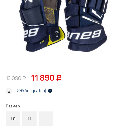
11 890 ₽
13 990 ₽
+
595
бонуса (ов)
?
Размер
10
11
-