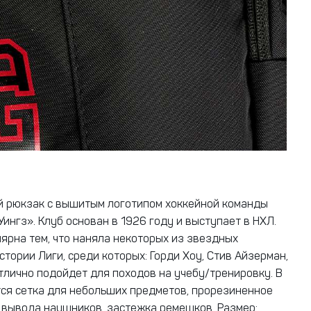
 рюкзак с вышитым логотипом хоккейной команды
ингз». Клуб основан в 1926 году и выступает в НХЛ.
ярна тем, что наняла некоторых из звездных
стории Лиги, среди которых: Горди Хоу, Стив Айзерман,
Отлично подойдет для походов на учебу/тренировку. В
ся сетка для небольших предметов, прорезиненное
 вывода наушников, застежка ремешков. Размер: