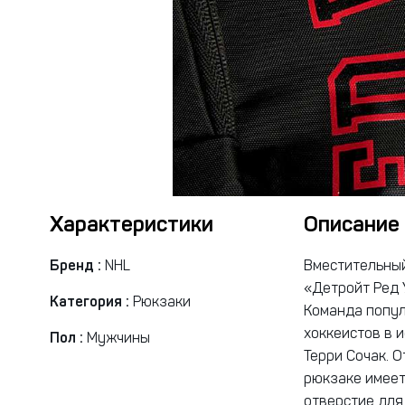
Характеристики
Описание
Бренд :
NHL
Вместительный
«Детройт Ред У
Категория :
Рюкзаки
Команда попул
хоккеистов в и
Пол :
Мужчины
Терри Сочак. 
рюкзаке имеет
отверстие для