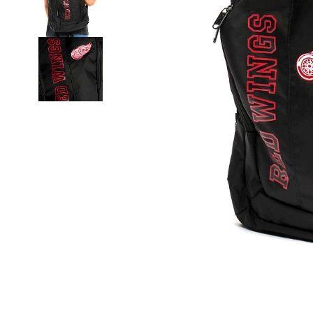
Термобелье
Футболки и поло
Шапки
Шарфы
Шорты