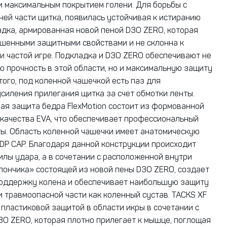
и максимальным покрытием голени. Для борьбы с
ней части щитка, появилась устойчивая к истиранию
дка, армированная новой пеной D3O ZERO, которая
шенными защитными свойствами и не склонна к
и частой игре. Подкладка и D3O ZERO обеспечивают не
ю прочность в этой области, но и максимальную защиту
того, под коленной чашечкой есть паз для
силения прилегания щитка за счет обмотки ленты.
ная защита бедра FlexMotion состоит из формованной
качества EVA, что обеспечивает профессиональный
ы. Область коленной чашечки имеет анатомическую
DP CAP. Благодаря данной конструкции происходит
илы удара, а в сочетании с расположенной внутри
«пончика» состоящей из новой пены D3O ZERO, создает
оддержку колена и обеспечивает наибольшую защиту
и травмоопасной части как коленный сустав. TACKS XF
пластиковой защитой в области икры в сочетании с
3O ZERO, которая плотно прилегает к мышце, поглощая