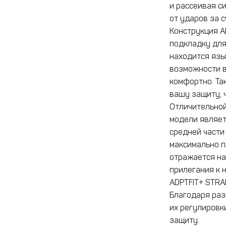
и рассеивая с
от ударов за 
Конструкция A
подкладку для
находится язы
возможности в
комфортно. Та
вашу защиту, 
Отличительной
модели являет
средней части
максимально п
отражается на
прилегания к 
ADPTFIT+ STR
Благодаря раз
их регулировк
защиту.