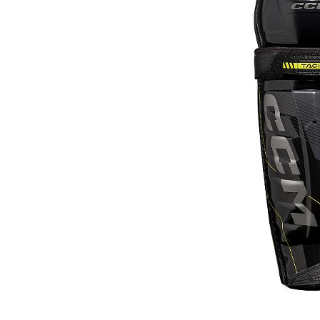
Термобелье
Футболки и поло
Шапки
Шарфы
Шорты