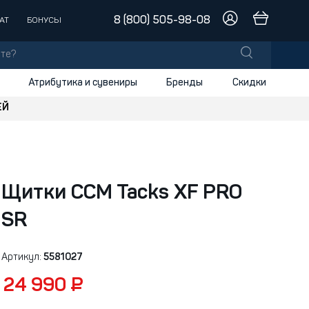
8 (800) 505-98-08
АТ
БОНУСЫ
Атрибутика и сувениры
Бренды
Скидки
ЕЙ
лы
заки
доски
Щитки CCM Tacks XF PRO
и
SR
Артикул:
5581027
24 990 ₽