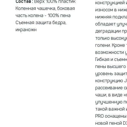
Состав :
Верх 100% пластик
конструкцией 
Коленная чашечка, боковая
износом в ниж
часть колена - 100% пена
нижняя подкла
Съемная защита бедра,
обладает улуч
икраножн
деградации пр
только высоку
голени. Кроме 
возможности у
Гибкая и съем
пены высшего 
уровень защит
конструкцию J
рассеивание с
чаши, в виде 
улучшенную п
такой важной 
PRO оснащены 
новой пеной D