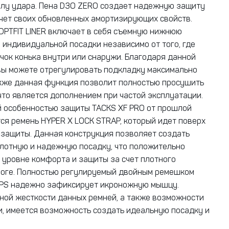
илу удара. Пена D3O ZERO создает надежную защиту
счет своих обновленных амортизирующих свойств.
DPTFIT LINER включает в себя съемную нижнюю
 индивидуальной посадки независимо от того, где
чок конька внутри или снаружи. Благодаря данной
ы можете отрегулировать подкладку максимально
кже данная функция позволит полностью просушить
что является дополнением при частой эксплуатации.
 особенностью защиты TACKS XF PRO от прошлой
ся ремень HYPER X LOCK STRAP, который идет поверх
 защиты. Данная конструкция позволяет создать
лотную и надежную посадку, что положительно
 уровне комфорта и защиты за счет плотного
ноге. Полностью регулируемый двойным ремешком
APS надежно зафиксирует икроножную мышцу.
ной жесткости данных ремней, а также возможности
и, имеется возможность создать идеальную посадку и