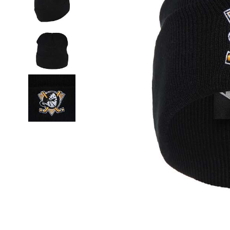
Термобелье
Футболки и поло
Шапки
Шарфы
Шорты