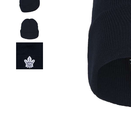
Термобелье
Футболки и поло
Шапки
Шарфы
Шорты