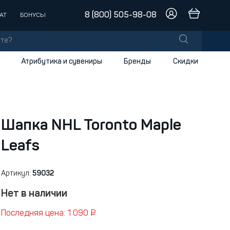
8 (800) 505-98-08
АТ
БОНУСЫ
Атрибутика и сувениры
Бренды
Скидки
лы
заки
доски
Шапка NHL Toronto Maple
Leafs
и
Артикул:
59032
Нет в наличии
Последняя цена: 1 090 ₽