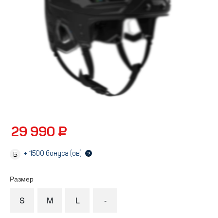
29 990 ₽
+
1500
бонуса (ов)
?
Размер
S
M
L
-