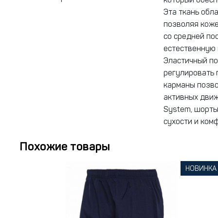
который обесп
Эта ткань обл
позволяя коже
со средней по
естественную 
Эластичный по
регулировать 
карманы позво
активных движ
System, шорты
сухости и ком
Похожие товары
НОВИНКА