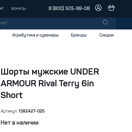
8 (800) 505-98-08
АТ
БОНУСЫ
Атрибутика и сувениры
Бренды
Скидки
лы
заки
доски
Шорты мужские UNDER
ARMOUR Rival Terry 6in
и
Short
Артикул:
1382427-025
Нет в наличии