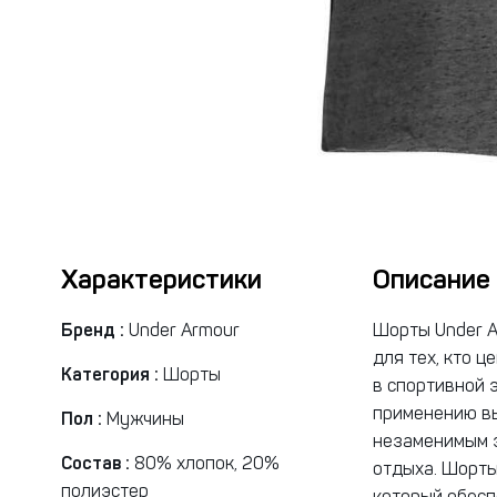
Характеристики
Описание
Бренд :
Under Armour
Шорты Under Ar
для тех, кто 
Категория :
Шорты
в спортивной 
применению вы
Пол :
Мужчины
незаменимым э
Состав :
80% хлопок, 20%
отдыха. Шорты
полиэстер