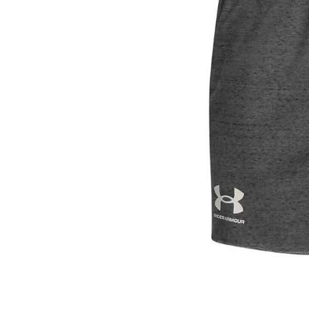
Термобелье
Футболки и поло
Шапки
Шарфы
Шорты