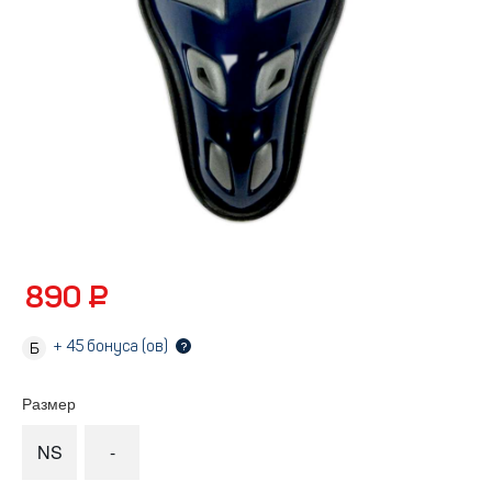
890 ₽
+
45
бонуса (ов)
?
Размер
NS
-