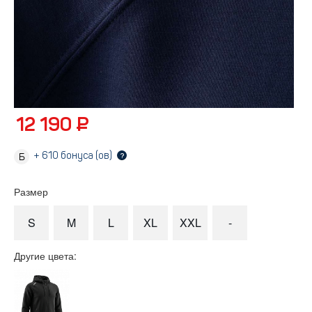
12 190 ₽
+
610
бонуса (ов)
?
Размер
S
M
L
XL
XXL
-
Другие цвета: