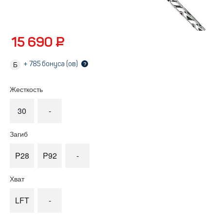
15 690 ₽
+
785
бонуса (ов)
?
Жесткость
30
-
Загиб
P28
P92
-
Хват
LFT
-