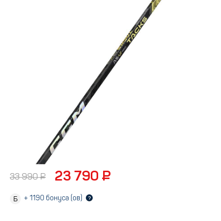
23 790 ₽
33 990 ₽
+
1190
бонуса (ов)
?