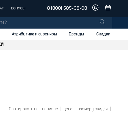
8 (800) 505-98-08
АТ
БОНУСЫ
Атрибутика и сувениры
Бренды
Скидки
ЕЙ
лы
заки
доски
и
Сортировать по:
новизне
цена
размеру скидки