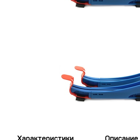
Термобелье
Футболки и поло
Шапки
Шарфы
Шорты
Характеристики
Описание