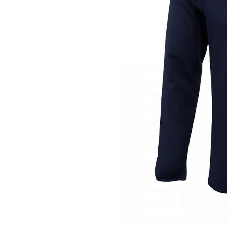
Термобелье
Футболки и поло
Шапки
Шарфы
Шорты