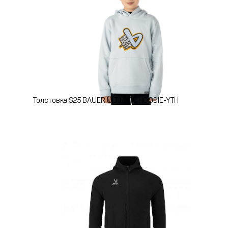
Толстовка S25 BAUER ULTIMATE HOODIE-YTH