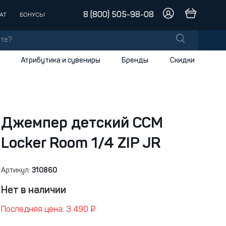
8 (800) 505-98-08
АТ
БОНУСЫ
Атрибутика и сувениры
Бренды
Скидки
лы
заки
доски
Джемпер детский CCM
Locker Room 1/4 ZIP JR
и
Артикул:
310860
Нет в наличии
Последняя цена: 3 490 ₽