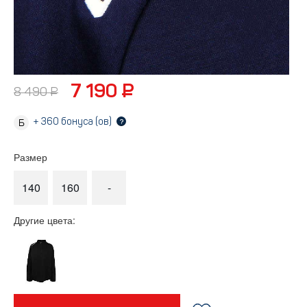
7 190 ₽
8 490 ₽
+
360
бонуса (ов)
?
Размер
140
160
-
Другие цвета: