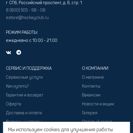
г. СПб, Российский проспект, д. 6, стр. 1
8 (800) 505 - 98 - 08
estore@hockeyclub.ru
РЕЖИМ РАБОТЫ
ежедневно с 10:00 - 21:00
СЕРВИС И ПОДДЕРЖКА
О КОМПАНИИ
Сервисные услуги
О магазине
Как купить?
Контакты
Гарантия и возврат
Вакансии
Оферта
Новости и акции
Доставка и оплата
Галерея
Вопросы и ответы
Оптовый отдел
Мы используем cookies для улучшения работы
Подарочный сертификат