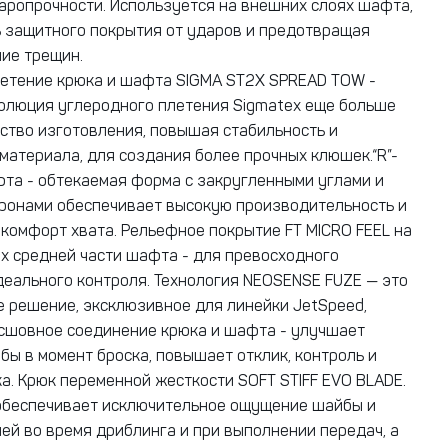
ропрочности. Используется на внешних слоях шафта,
 защитного покрытия от ударов и предотвращая
ие трещин.
етение крюка и шафта SIGMA ST2X SPREAD TOW -
люция углеродного плетения Sigmatex еще больше
ство изготовления, повышая стабильность и
материала, для создания более прочных клюшек.“R”-
та - обтекаемая форма с закругленными углами и
ронами обеспечивает высокую производительность и
комфорт хвата. Рельефное покрытие FT MICRO FEEL на
х средней части шафта - для превосходного
деального контроля. Технология NEOSENSE FUZE — это
 решение, эксклюзивное для линейки JetSpeed,
сшовное соединение крюка и шафта - улучшает
ы в момент броска, повышает отклик, контроль и
ка. Крюк переменной жесткости SOFT STIFF EVO BLADE.
обеспечивает исключительное ощущение шайбы и
ней во время дриблинга и при выполнении передач, а