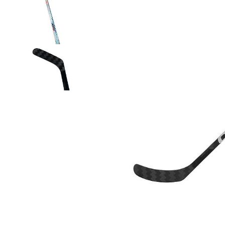
Термобелье
Футболки и поло
Шапки
Шарфы
Шорты