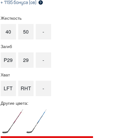
+
1195
бонуса (ов)
?
Жесткость
40
50
-
Загиб
P29
29
-
Хват
LFT
RHT
-
Другие цвета: