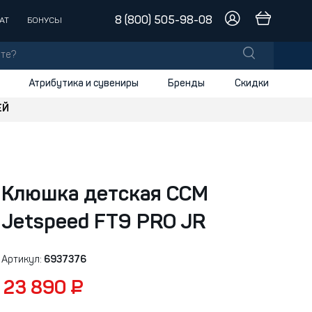
8 (800) 505-98-08
АТ
БОНУСЫ
Атрибутика и сувениры
Бренды
Скидки
ЕЙ
лы
заки
доски
Клюшка детская CCM
и
Jetspeed FT9 PRO JR
Артикул:
6937376
23 890 ₽