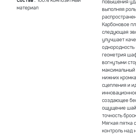
Состав :
100% композитный
повышения уда
материал
выполняя роль
распространен
Карбоновое пл
следующая эво
улучшает каче
однородность 
геометрия шаф
вогнутыми сто
максимальный 
нижних кромка
сцепления и и
инновационное
создающее бе
ощущение шайб
точность брос
Мягкая пятка 
контроль над 