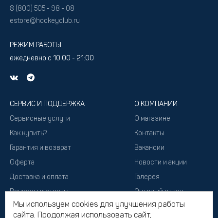
8 (800) 505 - 98 - 08
estore@hockeyclub.ru
РЕЖИМ РАБОТЫ
ежедневно с 10:00 - 21:00
СЕРВИС И ПОДДЕРЖКА
О КОМПАНИИ
Сервисные услуги
О магазине
Как купить?
Контакты
Гарантия и возврат
Вакансии
Оферта
Новости и акции
Доставка и оплата
Галерея
Вопросы и ответы
Оптовый отдел
Мы используем cookies для улучшения работы
Подарочный сертификат
сайта. Продолжая использовать сайт,