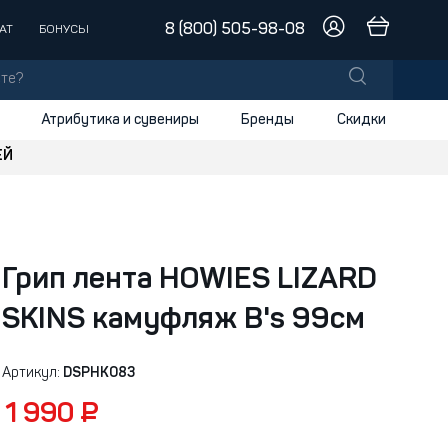
8 (800) 505-98-08
АТ
БОНУСЫ
Атрибутика и сувениры
Бренды
Скидки
ЕЙ
лы
заки
доски
Грип лента HOWIES LIZARD
и
SKINS камуфляж B's 99см
Артикул:
DSPHK083
1 990 ₽