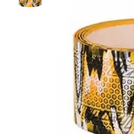
Термобелье
Футболки и поло
Шапки
Шарфы
Шорты