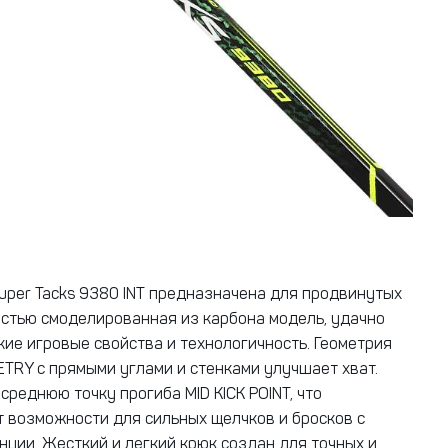
per Tacks 9380 INT предназначена для продвинутых
остью смоделированная из карбона модель, удачно
кие игровые свойства и технологичность. Геометрия
TRY с прямыми углами и стенками улучшает хват.
среднюю точку прогиба MID KICK POINT, что
 возможности для сильных щелчков и бросков с
нции. Жесткий и легкий крюк создан для точных и