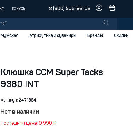
8 (800) 505-98-08
АТ
БОНУСЫ
Мужская
Атрибутика и сувениры
Бренды
Скидки
лы
Шорты
заки
Перчатки
доски
Шарфы
Клюшка CCM Super Tacks
9380 INT
и
Артикул:
2471364
Нет в наличии
Последняя цена: 9 990 ₽