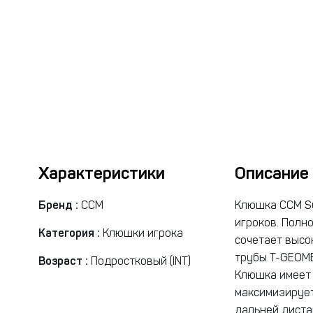
Характеристики
Описание
Бренд :
CCM
Клюшка CCM Su
игроков. Полн
Категория :
Клюшки игрока
сочетает высо
трубы T-GEOME
Возраст :
Подростковый (INT)
Клюшка имеет 
максимизирует
дальней диста