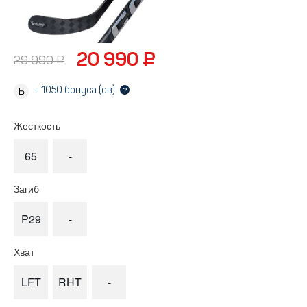
20 990 ₽
29 990 ₽
+
1050
бонуса (ов)
?
Жесткость
65
-
Загиб
P29
-
Хват
LFT
RHT
-