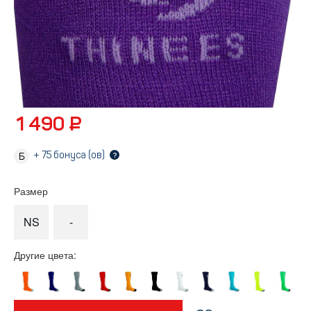
1 490 ₽
+
75
бонуса (ов)
?
Размер
NS
-
Другие цвета: