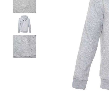
Термобелье
Футболки и поло
Шапки
Шарфы
Шорты