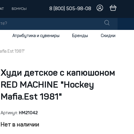
8 (800) 505-98-08
АТ
БОНУСЫ
Атрибутика и сувениры
Бренды
Скидки
ia.Est 1981"
лы
заки
доски
Худи детское с капюшоном
RED MACHINE "Hockey
и
Mafia.Est 1981"
Артикул:
HM21042
Нет в наличии