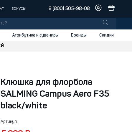
8 (800) 505-98-08
АТ
БОНУСЫ
Атрибутика и сувениры
Бренды
Скидки
ЕЙ
лы
заки
доски
Клюшка для флорбола
и
SALMING Campus Aero F35
black/white
Артикул: