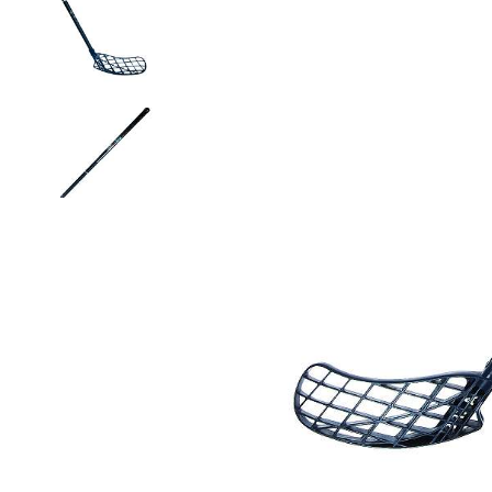
Термобелье
Футболки и поло
Шапки
Шарфы
Шорты