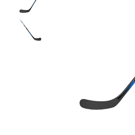
Термобелье
Футболки и поло
Шапки
Шарфы
Шорты