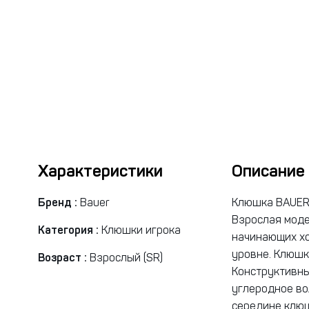
Характеристики
Описание
Бренд :
Bauer
Клюшка BAUER 
Взрослая моде
Категория :
Клюшки игрока
начинающих хо
уровне. Клюшк
Возраст :
Взрослый (SR)
Конструктивн
углеродное во
середине клюш