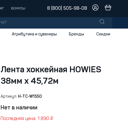
8 (800) 505-98-08
АТ
БОНУСЫ
Атрибутика и сувениры
Бренды
Скидки
лы
заки
доски
Лента хоккейная HOWIES
38мм х 45,72м
и
Артикул:
H-TC-W1550
Нет в наличии
Последняя цена: 1 890 ₽