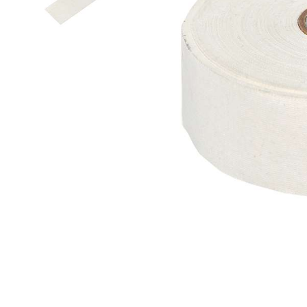
Термобелье
Футболки и поло
Шапки
Шарфы
Шорты