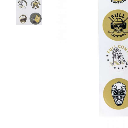
Термобелье
Футболки и поло
Шапки
Шарфы
Шорты