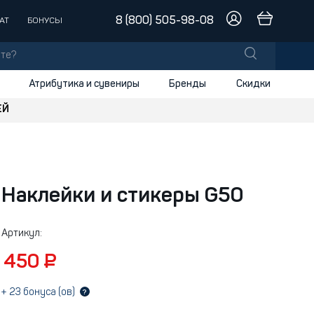
8 (800) 505-98-08
АТ
БОНУСЫ
Атрибутика и сувениры
Бренды
Скидки
ЕЙ
лы
заки
доски
Наклейки и стикеры G50
и
Артикул:
450 ₽
+
23
бонуса (ов)
?