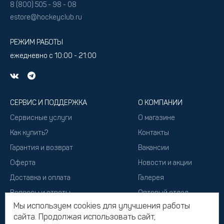
8 (800) 505 - 98 - 08
estore@hockeyclub.ru
РЕЖИМ РАБОТЫ
ежедневно с 10:00 - 21:00
СЕРВИС И ПОДДЕРЖКА
О КОМПАНИИ
Сервисные услуги
О магазине
Как купить?
Контакты
Гарантия и возврат
Вакансии
Оферта
Новости и акции
Доставка и оплата
Галерея
Вопросы и ответы
Оптовый отдел
Мы используем cookies для улучшения работы
Подарочный сертификат
сайта. Продолжая использовать сайт,