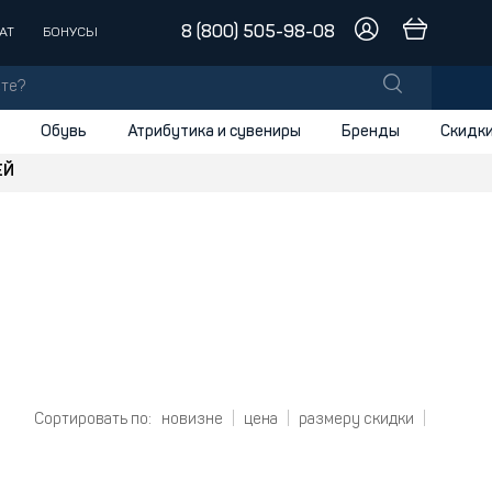
8 (800) 505-98-08
АТ
БОНУСЫ
Обувь
Атрибутика и сувениры
Бренды
Скидк
ЕЙ
лы
заки
доски
и
Сортировать по:
новизне
цена
размеру скидки