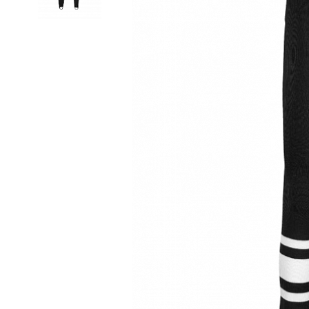
Термобелье
Футболки и поло
Шапки
Шарфы
Шорты